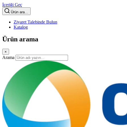
İçeriği Geç
Ürün ara…
Ziyaret Talebinde Bulun
Katalog
Ürün arama
×
Arama