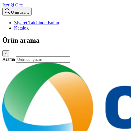
İçeriği Geç
Ürün ara…
Ziyaret Talebinde Bulun
Katalog
Ürün arama
×
Arama