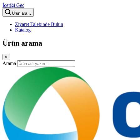
İçeriği Geç
Ürün ara…
Ziyaret Talebinde Bulun
Katalog
Ürün arama
×
Arama