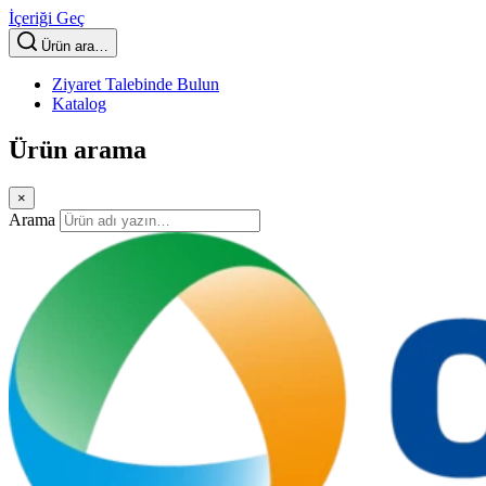
İçeriği Geç
Ürün ara…
Ziyaret Talebinde Bulun
Katalog
Ürün arama
×
Arama