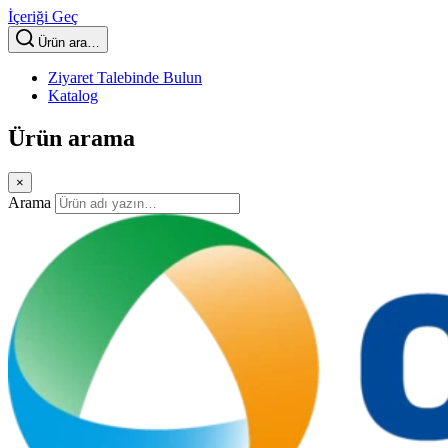
İçeriği Geç
Ürün ara…
Ziyaret Talebinde Bulun
Katalog
Ürün arama
×
Arama