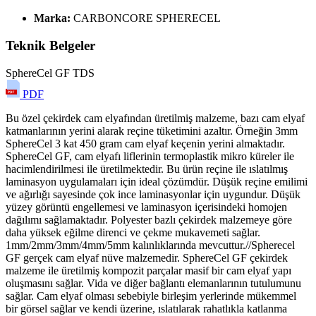
Marka:
CARBONCORE SPHERECEL
Teknik Belgeler
SphereCel GF TDS
PDF
Bu özel çekirdek cam elyafından üretilmiş malzeme, bazı cam elyaf
katmanlarının yerini alarak reçine tüketimini azaltır. Örneğin 3mm
SphereCel 3 kat 450 gram cam elyaf keçenin yerini almaktadır.
SphereCel GF, cam elyafı liflerinin termoplastik mikro küreler ile
hacimlendirilmesi ile üretilmektedir. Bu ürün reçine ile ıslatılmış
laminasyon uygulamaları için ideal çözümdür. Düşük reçine emilimi
ve ağırlığı sayesinde çok ince laminasyonlar için uygundur. Düşük
yüzey görüntü engellemesi ve laminasyon içerisindeki homojen
dağılımı sağlamaktadır. Polyester bazlı çekirdek malzemeye göre
daha yüksek eğilme direnci ve çekme mukavemeti sağlar.
1mm/2mm/3mm/4mm/5mm kalınlıklarında mevcuttur.//Spherecel
GF gerçek cam elyaf nüve malzemedir. SphereCel GF çekirdek
malzeme ile üretilmiş kompozit parçalar masif bir cam elyaf yapı
oluşmasını sağlar. Vida ve diğer bağlantı elemanlarının tutulumunu
sağlar. Cam elyaf olması sebebiyle birleşim yerlerinde mükemmel
bir görsel sağlar ve kendi üzerine, ıslatılarak rahatlıkla katlanma