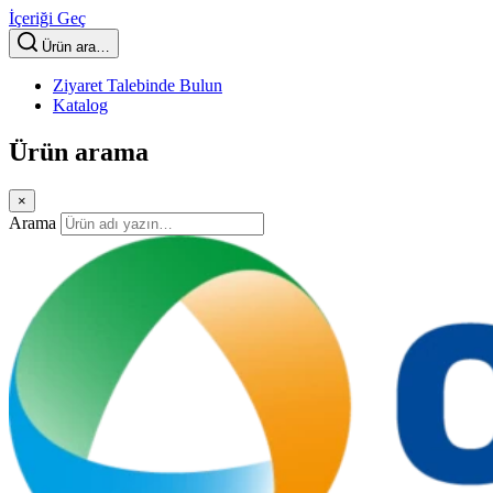
İçeriği Geç
Ürün ara…
Ziyaret Talebinde Bulun
Katalog
Ürün arama
×
Arama