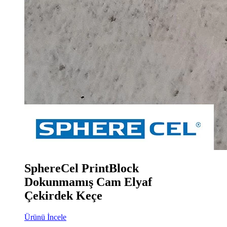
SphereCel PrintBlock
Dokunmamış Cam Elyaf
Çekirdek Keçe
Ürünü İncele