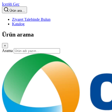
İçeriği Geç
Ürün ara…
Ziyaret Talebinde Bulun
Katalog
Ürün arama
×
Arama