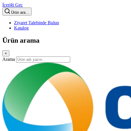
İçeriği Geç
Ürün ara…
Ziyaret Talebinde Bulun
Katalog
Ürün arama
×
Arama