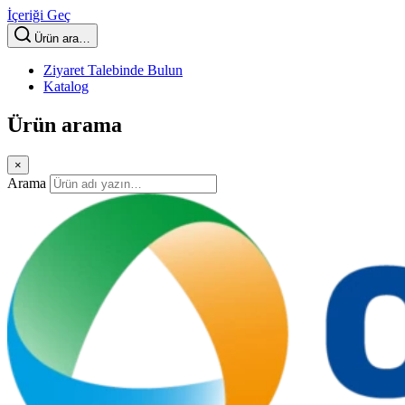
İçeriği Geç
Ürün ara…
Ziyaret Talebinde Bulun
Katalog
Ürün arama
×
Arama