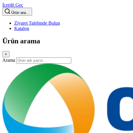
İçeriği Geç
Ürün ara…
Ziyaret Talebinde Bulun
Katalog
Ürün arama
×
Arama