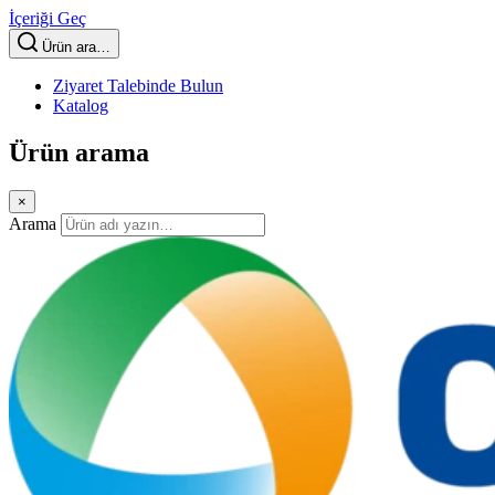
İçeriği Geç
Ürün ara…
Ziyaret Talebinde Bulun
Katalog
Ürün arama
×
Arama