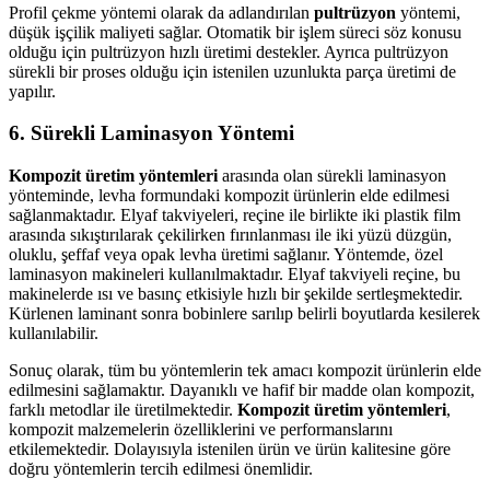
Profil çekme yöntemi olarak da adlandırılan
pultrüzyon
yöntemi,
düşük işçilik maliyeti sağlar. Otomatik bir işlem süreci söz konusu
olduğu için pultrüzyon hızlı üretimi destekler. Ayrıca pultrüzyon
sürekli bir proses olduğu için istenilen uzunlukta parça üretimi de
yapılır.
6. Sürekli Laminasyon Yöntemi
Kompozit üretim yöntemleri
arasında olan sürekli laminasyon
yönteminde, levha formundaki kompozit ürünlerin elde edilmesi
sağlanmaktadır. Elyaf takviyeleri, reçine ile birlikte iki plastik film
arasında sıkıştırılarak çekilirken fırınlanması ile iki yüzü düzgün,
oluklu, şeffaf veya opak levha üretimi sağlanır. Yöntemde, özel
laminasyon makineleri kullanılmaktadır. Elyaf takviyeli reçine, bu
makinelerde ısı ve basınç etkisiyle hızlı bir şekilde sertleşmektedir.
Kürlenen laminant sonra bobinlere sarılıp belirli boyutlarda kesilerek
kullanılabilir.
Sonuç olarak, tüm bu yöntemlerin tek amacı kompozit ürünlerin elde
edilmesini sağlamaktır. Dayanıklı ve hafif bir madde olan kompozit,
farklı metodlar ile üretilmektedir.
Kompozit üretim yöntemleri
,
kompozit malzemelerin özelliklerini ve performanslarını
etkilemektedir. Dolayısıyla istenilen ürün ve ürün kalitesine göre
doğru yöntemlerin tercih edilmesi önemlidir.