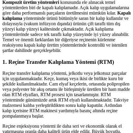
Kompozit üretim yöntemleri
konusunda ele alınacak temel
yöntemlerden biri de kapalı kalıplamadır. Açık kalıp uygulamalarına
göre daha performanslı parçaların üretilmesini mümkün kılar.
Kapalı
kalıplama
yönteminde ürünü bütünüyle saran bir kalıp kullanılır ve
dolayısıyla (vakum infüzyon dışında) ürünün çift taraflı tüm dış
yüzeyi kalıp yüzeyi kalitesinde çıkmaktadır. Açık kalıplama
yöntemlerinde sadece tek taraflı kalıp yüzeyinde iyi yüzey alınabilir.
Temel ve önemli farklardan bir diğeriyse reçinenin kürlenme
reaksiyonu kapalı kalıp üretim yöntemlerinde kontrollü ve istenilen
şartlar dahilinde gerçekleşebilir.
1. Reçine Transfer Kalıplama Yöntemi (RTM)
Reçine transfer kalıplama yöntemi, jelkotlu veya jelkotsuz parçalar
için uygulanmaktadır. Keçe, kumaş veya ikisi de birlikte kuru bir
şekilde kullanılmaktadır. Cam elyaf keçelerin, ortasında polipropilen
veya polyester bir akış ortamı ile birleşimiyle üretilen bir ham madde
olan RTM elyafları, RTM prosesi için tasarlanmıştır. RTM
yönteminde günümüzde artık RTM elyafı kullanılmaktadır. Takviye
malzemesi kalıba yerleştirildikten sonra kalıp kapatılır. Ardından
kalıp içerisine RTM makinesi yardımıyla basınç altında reçine
pompalanmaya başlar.
Reçine enjeksiyonu yöntemi ile daha seri ve ekonomik olarak el
yatırmasına oranla daha kaliteli ürün elde edilir. Büyük boyutlu,