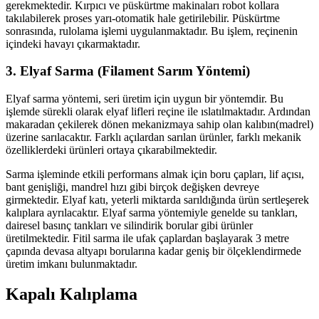
gerekmektedir. Kırpıcı ve püskürtme makinaları robot kollara
takılabilerek proses yarı-otomatik hale getirilebilir. Püskürtme
sonrasında, rulolama işlemi uygulanmaktadır. Bu işlem, reçinenin
içindeki havayı çıkarmaktadır.
3. Elyaf Sarma (Filament Sarım Yöntemi)
Elyaf sarma yöntemi, seri üretim için uygun bir yöntemdir. Bu
işlemde sürekli olarak elyaf lifleri reçine ile ıslatılmaktadır. Ardından
makaradan çekilerek dönen mekanizmaya sahip olan kalıbın(madrel)
üzerine sarılacaktır. Farklı açılardan sarılan ürünler, farklı mekanik
özelliklerdeki ürünleri ortaya çıkarabilmektedir.
Sarma işleminde etkili performans almak için boru çapları, lif açısı,
bant genişliği, mandrel hızı gibi birçok değişken devreye
girmektedir. Elyaf katı, yeterli miktarda sarıldığında ürün sertleşerek
kalıplara ayrılacaktır. Elyaf sarma yöntemiyle genelde su tankları,
dairesel basınç tankları ve silindirik borular gibi ürünler
üretilmektedir. Fitil sarma ile ufak çaplardan başlayarak 3 metre
çapında devasa altyapı borularına kadar geniş bir ölçeklendirmede
üretim imkanı bulunmaktadır.
Kapalı Kalıplama