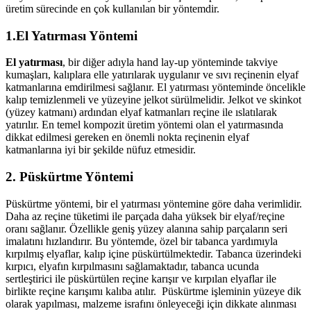
üretim sürecinde en çok kullanılan bir yöntemdir.
1.El Yatırması Yöntemi
El yatırması
, bir diğer adıyla hand lay-up yönteminde takviye
kumaşları, kalıplara elle yatırılarak uygulanır ve sıvı reçinenin elyaf
katmanlarına emdirilmesi sağlanır. El yatırması yönteminde öncelikle
kalıp temizlenmeli ve yüzeyine jelkot sürülmelidir. Jelkot ve skinkot
(yüzey katmanı) ardından elyaf katmanları reçine ile ıslatılarak
yatırılır. En temel kompozit üretim yöntemi olan el yatırmasında
dikkat edilmesi gereken en önemli nokta reçinenin elyaf
katmanlarına iyi bir şekilde nüfuz etmesidir.
2. Püskürtme Yöntemi
Püskürtme yöntemi, bir el yatırması yöntemine göre daha verimlidir.
Daha az reçine tüketimi ile parçada daha yüksek bir elyaf/reçine
oranı sağlanır. Özellikle geniş yüzey alanına sahip parçaların seri
imalatını hızlandırır. Bu yöntemde, özel bir tabanca yardımıyla
kırpılmış elyaflar, kalıp içine püskürtülmektedir. Tabanca üzerindeki
kırpıcı, elyafın kırpılmasını sağlamaktadır, tabanca ucunda
sertleştirici ile püskürtülen reçine karışır ve kırpılan elyaflar ile
birlikte reçine karışımı kalıba atılır. Püskürtme işleminin yüzeye dik
olarak yapılması, malzeme israfını önleyeceği için dikkate alınması