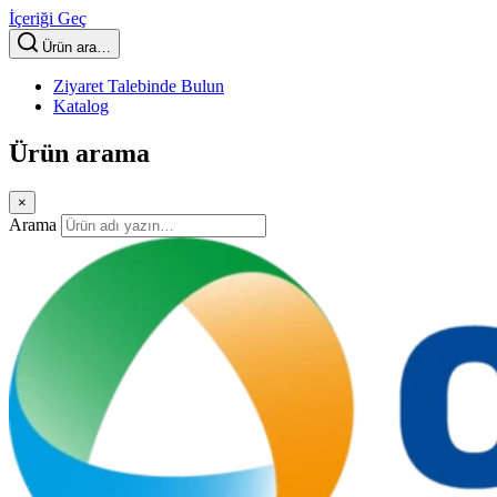
İçeriği Geç
Ürün ara…
Ziyaret Talebinde Bulun
Katalog
Ürün arama
×
Arama