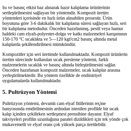
Isı ve basınç etkisi baz alınarak hazır kalıplama ürünlerinin
sertleştirilmesini sağlayan bir yöntemdir. Kompozit üretim
yöntemleri içerisinde en hızlı ürün alınabilen prosestir. Ürün
boyutuna göre 3-6 dakikalık bir kalıplama süresi sağlayan hızlı, seri
bir kalıplama metodudur. Önceden hazırlanmış, pestil veya hamur
haldeki cam elyafı-polyester-dolgu ve katkı malzemeleri karışımının
150-170 °C sıcaklıkta ve 5—120 kgf/cm2 basınç altında metal
kalıplarda şekillendirilmesi mümkündür.
Kompozitler için seri üretimde kullanılmaktadır. Kompozit ürünlerin
üretim sürecinde kullanılan sıcak presleme yöntemi, farklı
malzemelerin sıcaklık ve basınç altında birleştirilmesini sağlar.
Önceden hazırlanan kompozit malzemeler, sıcak kalıplar arasına
yerleştirilmektedir. Bu yöntem özellikle de endüstriyel
uygulamalarda kullanılmaktadır.
5. Pultrüzyon Yöntemi
Pultrüzyon yöntemi, devamlı cam elyaf fitillerinin reçine
banyosunda emdirilmesinin ardından istenilen profilde bir sıcak
kalıp içinden çekilirken sertleşmesi prensibine dayanır. Elyaf
takviyeleri profilin uzunluğuna paralel dizildikleri için tek yönde çok
mukavemetli ve elyaf oranı çok yüksek parça üretilebilir.