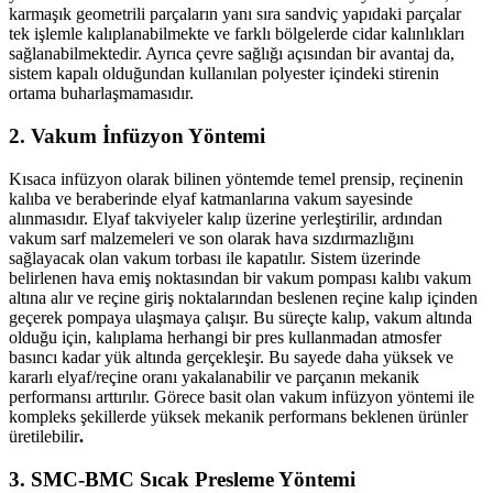
karmaşık geometrili parçaların yanı sıra sandviç yapıdaki parçalar
tek işlemle kalıplanabilmekte ve farklı bölgelerde cidar kalınlıkları
sağlanabilmektedir. Ayrıca çevre sağlığı açısından bir avantaj da,
sistem kapalı olduğundan kullanılan polyester içindeki stirenin
ortama buharlaşmamasıdır.
2. Vakum İnfüzyon Yöntemi
Kısaca infüzyon olarak bilinen yöntemde temel prensip, reçinenin
kalıba ve beraberinde elyaf katmanlarına vakum sayesinde
alınmasıdır. Elyaf takviyeler kalıp üzerine yerleştirilir, ardından
vakum sarf malzemeleri ve son olarak hava sızdırmazlığını
sağlayacak olan vakum torbası ile kapatılır. Sistem üzerinde
belirlenen hava emiş noktasından bir vakum pompası kalıbı vakum
altına alır ve reçine giriş noktalarından beslenen reçine kalıp içinden
geçerek pompaya ulaşmaya çalışır. Bu süreçte kalıp, vakum altında
olduğu için, kalıplama herhangi bir pres kullanmadan atmosfer
basıncı kadar yük altında gerçekleşir. Bu sayede daha yüksek ve
kararlı elyaf/reçine oranı yakalanabilir ve parçanın mekanik
performansı arttırılır. Görece basit olan vakum infüzyon yöntemi ile
kompleks şekillerde yüksek mekanik performans beklenen ürünler
üretilebilir
.
3. SMC-BMC Sıcak Presleme Yöntemi